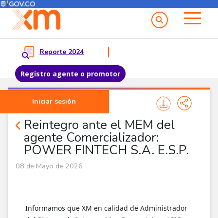
Menú del Usuario
Menu principal
Reporte 2024
Registro agente o promotor
Pasar al contenido principal
Iniciar sesión
Noticias Agentes
Reintegro ante el MEM del
agente Comercializador:
POWER FINTECH S.A. E.S.P.
08 de Mayo de 2026
Informamos que XM en calidad de Administrador