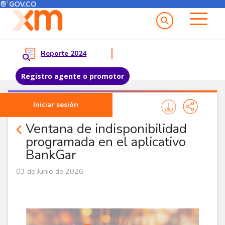
Menú del Usuario
Menu principal
Reporte 2024
Registro agente o promotor
Pasar al contenido principal
Iniciar sesión
Noticias Promotores
Ventana de indisponibilidad
programada en el aplicativo
BankGar
03 de Junio de 2026