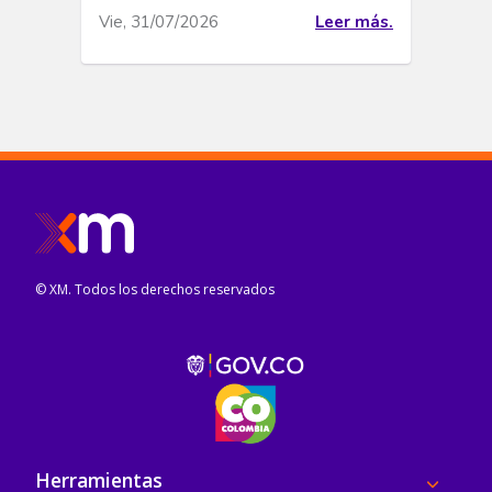
Vie, 31/07/2026
Leer más.
© XM. Todos los derechos reservados
Pie de página
Herramientas