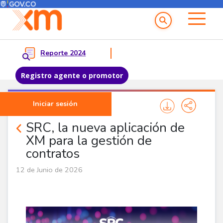
Menú del Usuario
Menu principal
Reporte 2024
Registro agente o promotor
Pasar al contenido principal
Iniciar sesión
Noticias Agentes
SRC, la nueva aplicación de
XM para la gestión de
contratos
12 de Junio de 2026