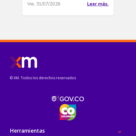
Vie, 31/07/2026
Leer más.
© XM. Todos los derechos reservados
Pie de página
Herramientas