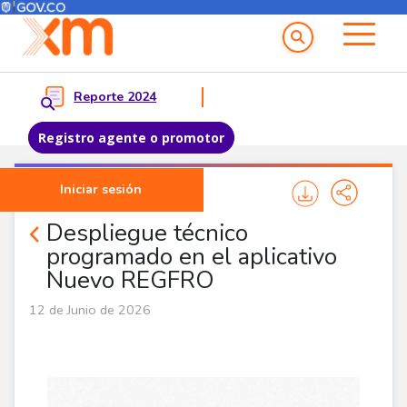
Menú del Usuario
Menu principal
Reporte 2024
Registro agente o promotor
Pasar al contenido principal
Iniciar sesión
Noticias Agentes
Despliegue técnico
programado en el aplicativo
Nuevo REGFRO
12 de Junio de 2026