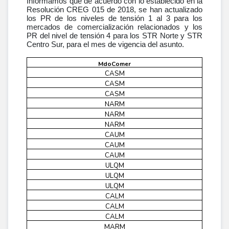
Informamos que de acuerdo con lo establecido en la
Resolución CREG 015 de 2018, se han actualizado
los PR de los niveles de tensión 1 al 3 para los
mercados de comercialización relacionados y los
PR del nivel de tensión 4 para los STR Norte y STR
Centro Sur, para el mes de vigencia del asunto.
MdoComer
CASM
conceptoID
FactorReferirSTN
CASM
frecuencia
FactorReferirSTN
Mensual
CASM
fechaVigencia
FactorReferirSTN
2026/07/1
Mensual
NARM
NivelTensión
FactorReferirSTN
2026/07/1
Mensual
NARM
1
valor
0.12944029660179
FactorReferirSTN
2026/07/1
Mensual
NARM
2
0.03077298664194
FactorReferirSTN
2026/07/1
Mensual
CAUM
3
0.01979450884430
FactorReferirSTN
2026/07/1
Mensual
CAUM
1
0.12532400839891
FactorReferirSTN
2026/07/1
Mensual
CAUM
2
0.03475751502244
FactorReferirSTN
2026/07/1
Mensual
ULQM
3
0.01910227332795
FactorReferirSTN
2026/07/1
Mensual
ULQM
1
0.12898571784982
FactorReferirSTN
2026/07/1
Mensual
ULQM
2
0.03820156342114
FactorReferirSTN
2026/07/1
Mensual
CALM
3
0.02812111319815
FactorReferirSTN
2026/07/1
Mensual
CALM
1
0.11704804530785
FactorReferirSTN
2026/07/1
Mensual
CALM
2
0.04297425244727
FactorReferirSTN
2026/07/1
Mensual
MARM
3