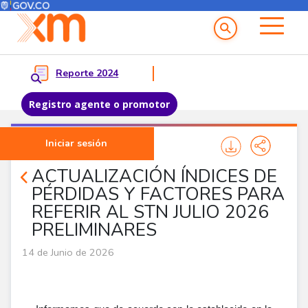
Menú del Usuario
Menu principal
Reporte 2024
Registro agente o promotor
Pasar al contenido principal
Iniciar sesión
Noticias Agentes
ACTUALIZACIÓN ÍNDICES DE
PÉRDIDAS Y FACTORES PARA
REFERIR AL STN JULIO 2026
PRELIMINARES
14 de Junio de 2026