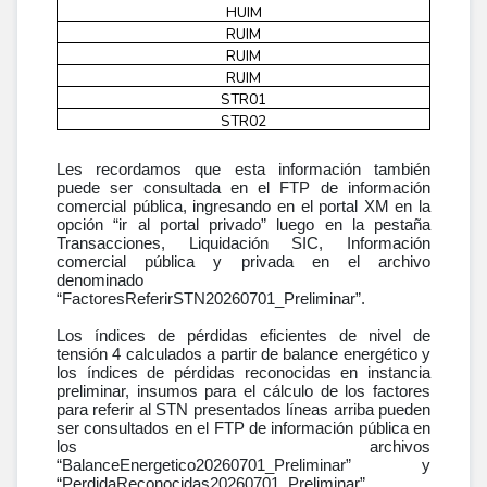
0.11419630308923
FactorReferirSTN
2026/07/1
Mensual
HUIM
2
0.02755110669583
FactorReferirSTN
2026/07/1
Mensual
RUIM
3
0.00000000000000
FactorReferirSTN
2026/07/1
Mensual
RUIM
1
0.12920370928172
FactorReferirSTN
2026/07/1
Mensual
RUIM
2
0.04033911095627
FactorReferirSTN
2026/07/1
Mensual
STR01
3
0.02543128376318
FactorReferirSTN
2026/07/1
Mensual
STR02
1
0.11377902822717
FactorReferirSTN
2026/07/1
Mensual
2
0.01999229042040
2026/07/1
Mensual
3
Les recordamos que esta información también
0.00000000000000
2026/07/1
4
puede ser consultada en el FTP de información
comercial pública, ingresando en el portal XM en la
0.01237941744491
4
opción “ir al portal privado” luego en la pestaña
0.01109211949587
Transacciones, Liquidación SIC, Información
comercial pública y privada en el archivo
denominado
“FactoresReferirSTN20260701_Preliminar”.
Los índices de pérdidas eficientes de nivel de
tensión 4 calculados a partir de balance energético y
los índices de pérdidas reconocidas en instancia
preliminar, insumos para el cálculo de los factores
para referir al STN presentados líneas arriba pueden
ser consultados en el FTP de información pública en
los archivos
“BalanceEnergetico20260701_Preliminar” y
“PerdidaReconocidas20260701_Preliminar”,