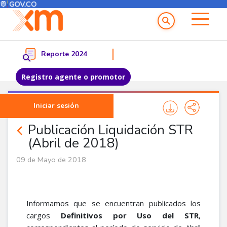
Menú del Usuario
Menu principal
Reporte 2024
Registro agente o promotor
Pasar al contenido principal
Iniciar sesión
Noticias Agentes
Publicación Liquidación STR
(Abril de 2018)
09 de Mayo de 2018
Informamos que se encuentran publicados los
cargos
Definitivos por Uso del STR
,