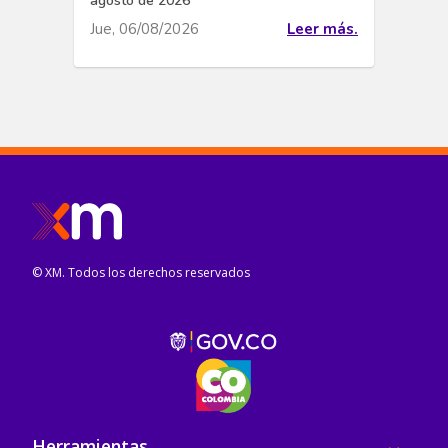
agosto de 2026
Jue, 06/08/2026
Leer más.
© XM. Todos los derechos reservados
Pie de página
Herramientas