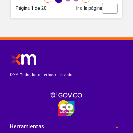
© XM. Todos los derechos reservados
Pie de página
Herramientas