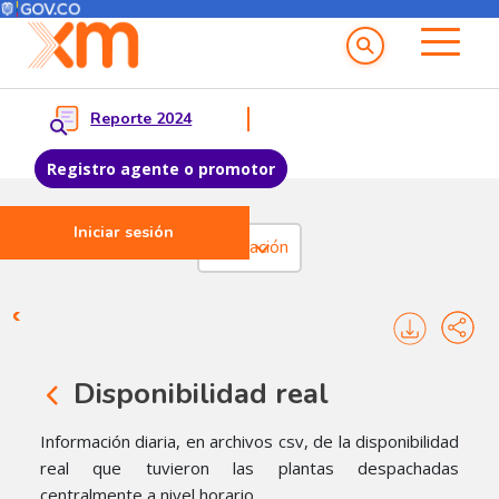
Menú del Usuario
Menu principal
Reporte 2024
Registro agente o promotor
Iniciar sesión
Pasar al contenido principal
Operación
Operación - Redespacho eco
Disponibilidad real
​Información diaria, en archivos csv, de la disponibilidad
real que tuvieron las plantas despachadas
centralmente a nivel horario.​​​