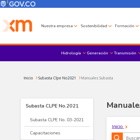
Pasar al contenido principal
Menú Corporativo
Menú de encabezado
Nuestra empresa
Sostenibilidad
Formación
Hidrología
Generación
Transmisión
Sobrescribir enlaces de ayuda a la navegación
Inicio
Subasta Clpe No2021
Manuales Subasta
Manuale
Subasta CLPE No.2021
Subasta CLPE No. 03-2021
Capacitaciones
Subasta CLPE 2021 - menu agente