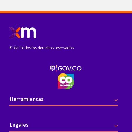
© XM. Todos los derechos reservados
Pie de página
Herramientas