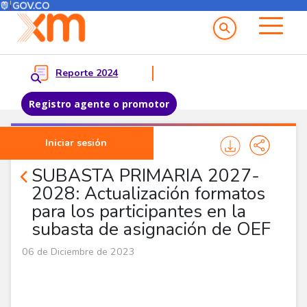
Menú del Usuario
Menu principal
Reporte 2024
Registro agente o promotor
Pasar al contenido principal
Iniciar sesión
Noticias Agentes
SUBASTA PRIMARIA 2027-
2028: Actualización formatos
para los participantes en la
subasta de asignación de OEF
06 de Diciembre de 2023