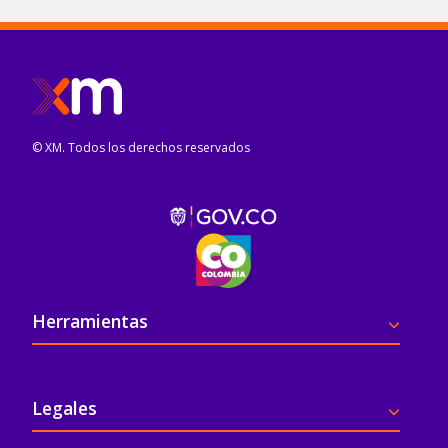
© XM. Todos los derechos reservados
Pie de página
Herramientas
Legales