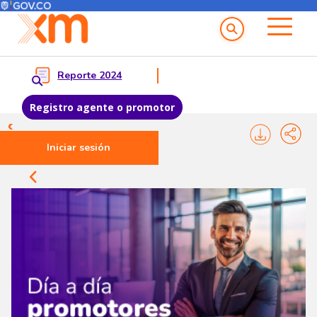
Menú del Usuario
Menu principal
Reporte 2024
Registro agente o promotor
Pasar al contenido principal
Iniciar sesión