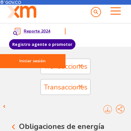
Menú del Usuario
Menu principal
Reporte 2024
Registro agente o promotor
Iniciar sesión
Pasar al contenido principal
Transacciones
Transacciones - Cargo por con
Transacciones
Transacciones agentes - Cargo
Obligaciones de energía