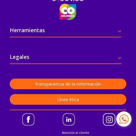
Pie de página
Herramientas
Legales
Transparencia de la información
Línea ética
Atención al cliente