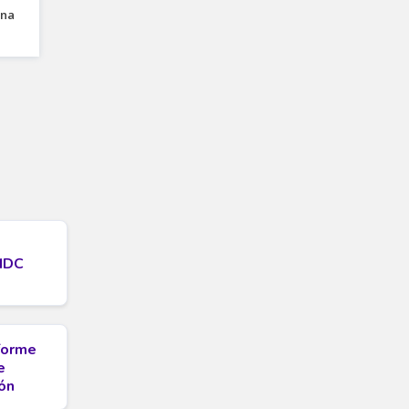
MDC
nforme
e
ón