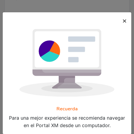
×
Leer más.
¿Qué sigue después de registrarme como
agente o promotor?
Una vez registrado, los agentes y promotores deberán
realizar actividades diarias con XM.
Recuerda
Conoce más sobre los procesos en:
Para una mejor experiencia se recomienda navegar
Agentes registrados
en el Portal XM desde un computador.
Promotores registrados