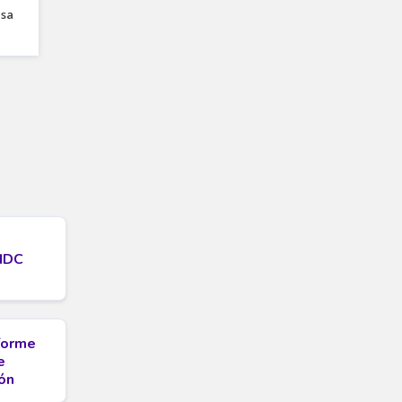
MDC
nforme
e
ón