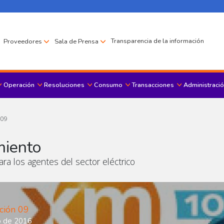
Transparencia de la información
Proveedores
Sala de Prensa
Operación
Resoluciones
Consumo
Transacciones
Administració
Menu principal
 09
miento
ra los agentes del sector eléctrico
ción 09
io de 2016