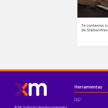
Te contamos s
de StationWar
Pie de página
Herramientas
FAQ
© XM. Todos los derechos reservados