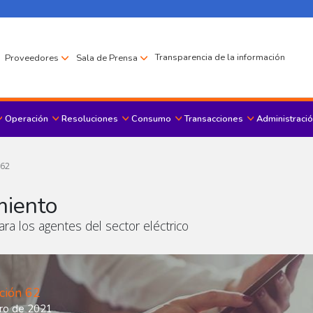
Transparencia de la información
Proveedores
Sala de Prensa
Operación
Resoluciones
Consumo
Transacciones
Administració
Menu principal
 62
miento
ra los agentes del sector eléctrico
ción 62
ro de 2021