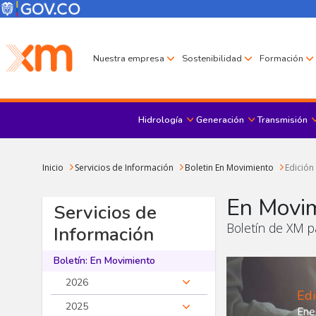
Pasar al contenido principal
Menú Corporativo
Menú de encabezado
Nuestra empresa
Sostenibilidad
Formación
Hidrología
Generación
Transmisión
Sobrescribir enlaces de ayuda a la navegación
Inicio
Servicios de Información
Boletin En Movimiento
Edición
En Movi
Servicios de
Boletín de XM pa
Información
Boletín: En Movimiento
2026
Edi
2025
Ene