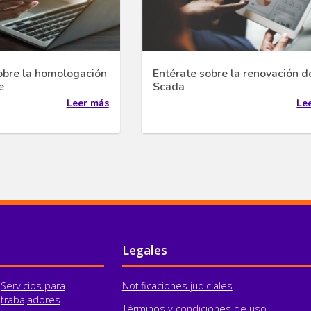
obre la homologación
Entérate sobre la renovación d
e
Scada
Leer más
Le
Legales
Servicios para
Notificaciones judiciales
trabajadores
Términos y condiciones de uso