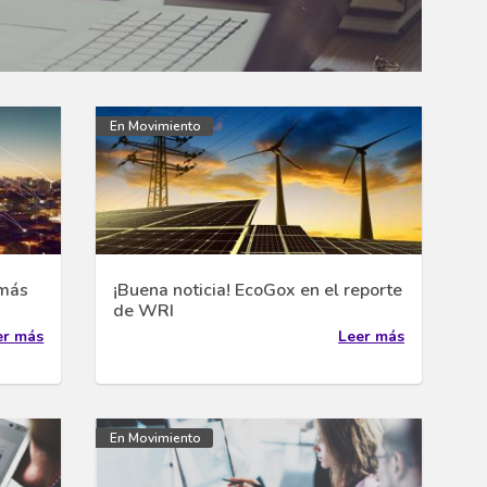
En Movimiento
 más
¡Buena noticia! EcoGox en el reporte
de WRI
er más
Leer más
En Movimiento