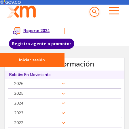
Menú del Usuario
Menu principal
Reporte 2024
Registro agente o promotor
Iniciar sesión
Pasar al contenido principal
Servicios de Información
Boletín: En Movimiento
2026
2025
2024
2023
2022