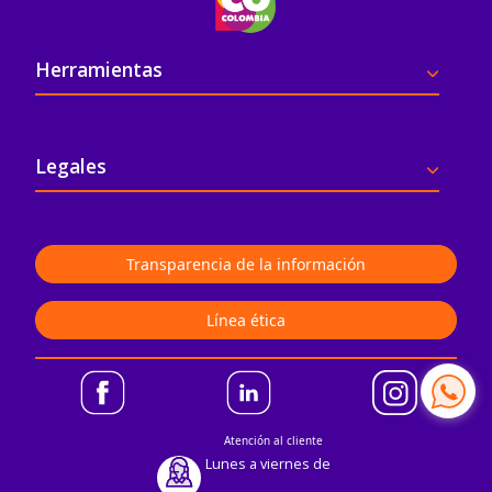
Pie de página
Herramientas
Legales
Transparencia de la información
Línea ética
Atención al cliente
Lunes a viernes de