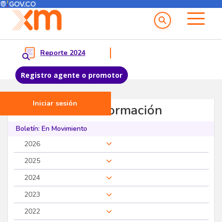
Menú del Usuario
Menu principal
Reporte 2024
Registro agente o promotor
Iniciar sesión
Pasar al contenido principal
Servicios de Información
Boletín: En Movimiento
2026
2025
2024
2023
2022