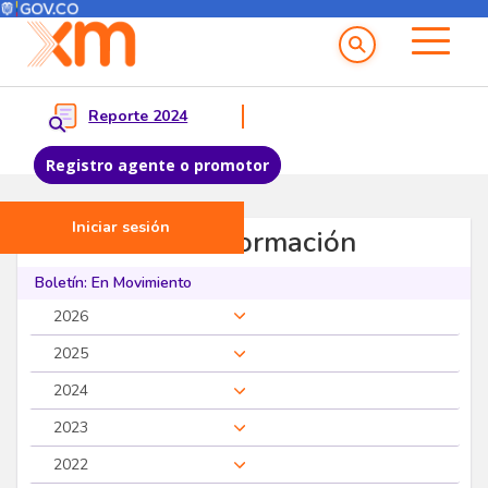
Menú del Usuario
Menu principal
Reporte 2024
Registro agente o promotor
Iniciar sesión
Pasar al contenido principal
Servicios de Información
Boletín: En Movimiento
2026
2025
2024
2023
2022