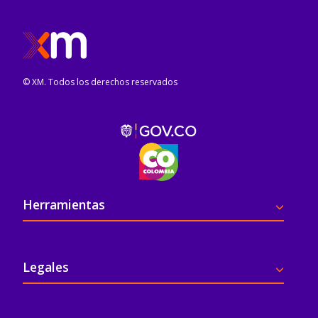
© XM. Todos los derechos reservados
Pie de página
Herramientas
Legales