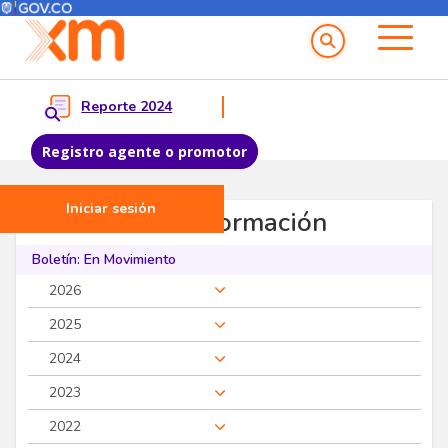
Menú del Usuario
Menu principal
Reporte 2024
Registro agente o promotor
Iniciar sesión
Pasar al contenido principal
Servicios de Información
Boletín: En Movimiento
2026
2025
2024
2023
2022