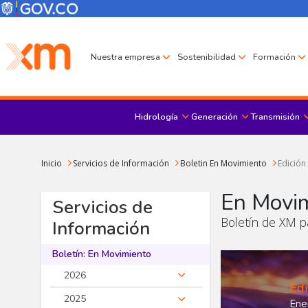
Pasar al contenido principal
Menú Corporativo
Menú de encabezado
Nuestra empresa
Sostenibilidad
Formación
Hidrología
Generación
Transmisión
Sobrescribir enlaces de ayuda a la navegación
Inicio
Servicios de Información
Boletin En Movimiento
Edición
En Movi
Servicios de
Boletín de XM pa
Información
Boletín: En Movimiento
2026
Edi
2025
Ene