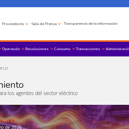
Transparencia de la información
Proveedores
Sala de Prensa
Operación
Resoluciones
Consumo
Transacciones
Administració
Menu principal
 #121
miento
ra los agentes del sector eléctrico
ción #121
ro de 2026