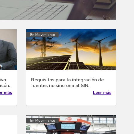
En Movimiento
ivo
Requisitos para la integración de
icón.
fuentes no síncrona al SIN.
er más
Leer más
En Movimiento