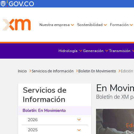
Pasar al contenido principal
Menú Corporativo
Menú de encabezado
Nuestra empresa
Sostenibilidad
Formación
Hidrología
Generación
Transmisión
Sobrescribir enlaces de ayuda a la navegación
Inicio
Servicios de Información
Boletin En Movimiento
Edición
En Movi
Servicios de
Boletín de XM pa
Información
Boletín: En Movimiento
2026
Edi
2025
Dic