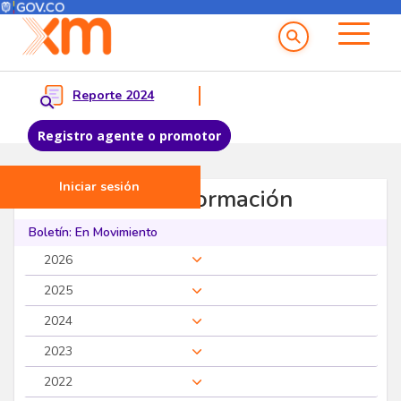
Menú del Usuario
Menu principal
Reporte 2024
Registro agente o promotor
Iniciar sesión
Pasar al contenido principal
Servicios de Información
Boletín: En Movimiento
2026
2025
2024
2023
2022