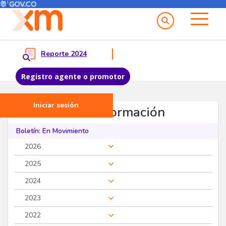
Menú del Usuario
Menu principal
Reporte 2024
Registro agente o promotor
Iniciar sesión
Pasar al contenido principal
Servicios de Información
Boletín: En Movimiento
2026
2025
2024
2023
2022